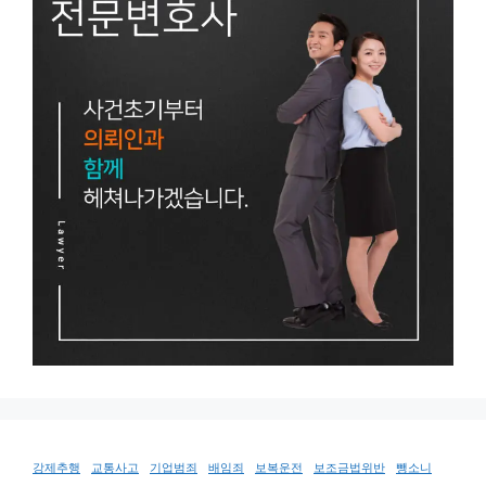
강제추행
교통사고
기업범죄
배임죄
보복운전
보조금법위반
뺑소니